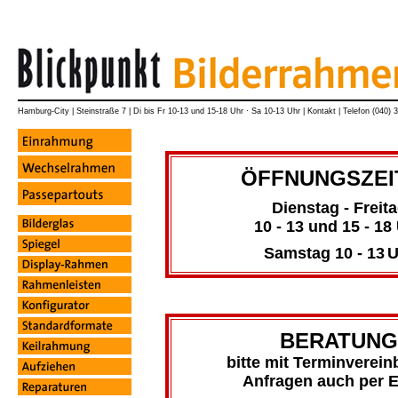
Hamburg-City
|
Steinstraße 7
|
Di bis Fr 10-13 und 15-18 Uhr · Sa 10-13 Uhr
|
Kontakt
|
Telefon (040) 
ÖFFNUNGSZEI
Dienstag - Freit
10 - 13 und 15 - 18
Samstag 10 - 13
U
BERATUNG
bitte mit Terminverein
Anfragen auch per E