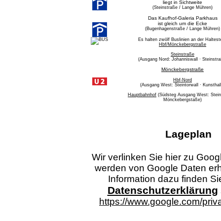
liegt in Sichtweite
(Steinstraße / Lange Mühren)
Das Kaufhof-Galeria Parkhaus
ist gleich um die Ecke
(Bugenhagenstraße / Lange Mühren)
Es halten zwölf Buslinien an der Halteste
Hbf/Mönckebergstraße
Steinstraße
(Ausgang Nord: Johanniswall · Steinstra
Mönckebergstraße
Hbf-Nord
(Ausgang West: Steintorwall · Kunsthal
Hauptbahnhof
(Südsteg Ausgang West: Steint
Mönckebergstaße)
Lageplan
Wir verlinken Sie hier zu Goo
werden von Google Daten erh
Information dazu finden Si
Datenschutzerklärung
https://www.google.com/priva